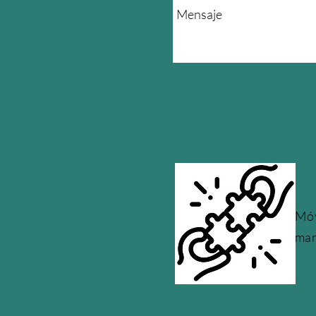
Móv
mar