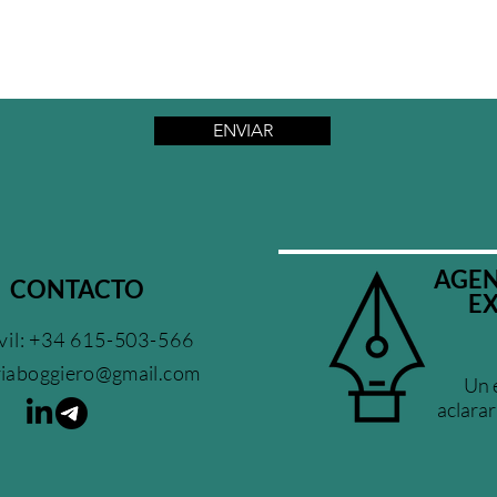
ENVIAR
AGEN
CONTACTO
E
il: +34 615-503-566
iaboggiero@gmail.com
Un 
aclarar