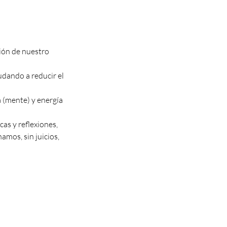
ión de nuestro
udando a reducir el
a (mente) y energía
cas y reflexiones,
mos, sin juicios,