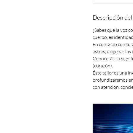
Descripción del 
¿Sabes que la voz c
cuerpo, es identidad
En contacto con tu v
estrés, oxigenar las
Conocerás su signif
(corazón).
Éste taller es una i
profundizaremos en 
con atención, concie