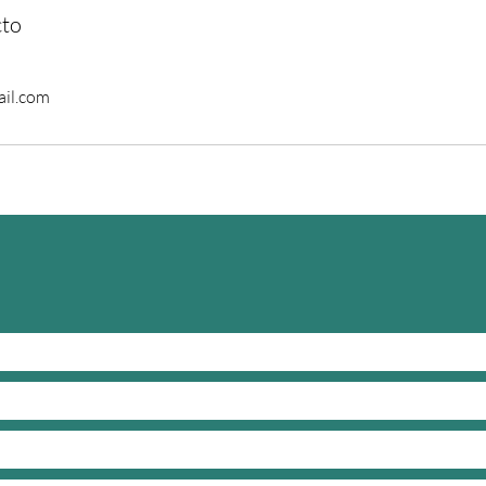
cto
il.com