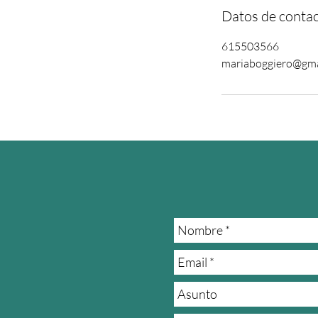
Datos de conta
615503566
mariaboggiero@gma