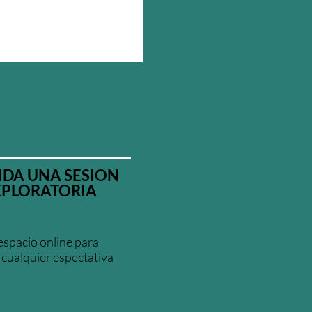
DA UNA SESION
XPLORATORIA
espacio online para
 cualquier espectativa