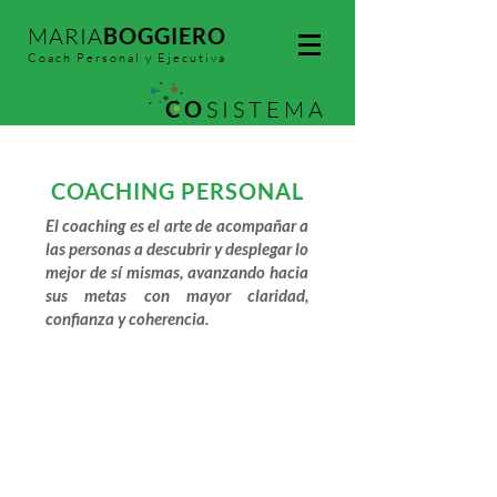
MARIA
BOGGIERO
Coach Personal y Ejecutiva
CO
SISTEMA
Cultura Organizacional
COACHING PERSONAL
El coaching es el arte de acompañar a
las personas a descubrir y desplegar lo
mejor
de sí mismas, avanzando hacia
sus metas con mayor claridad,
confianza y coherencia.