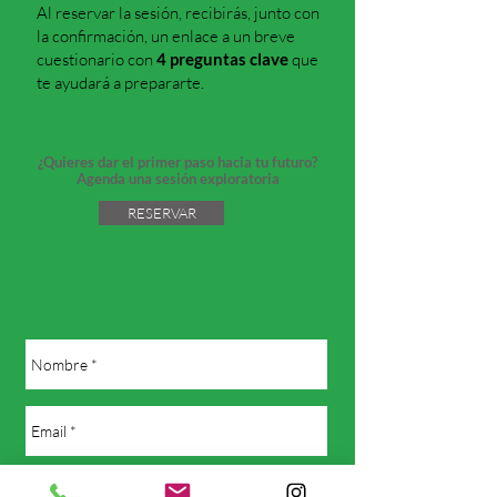
Al reservar la sesión, recibirás, junto con
la confirmación, un enlace a un breve
cuestionario con
4 preguntas clave
que
te ayudará a prepararte.
¿Quieres dar el primer paso hacia tu futuro?
Agenda una sesión exploratoria
RESERVAR