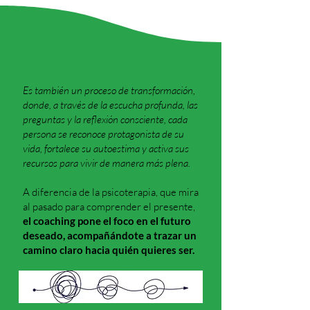
Es también un proceso de transformación,
donde, a través de la escucha profunda, las
preguntas y la reflexión consciente, cada
persona se reconoce protagonista de su
vida, fortalece su autoestima y activa sus
recursos para vivir de manera más plena.
A diferencia de la psicoterapia, que mira
al pasado para comprender el presente,
el coaching pone el foco en el futuro
deseado, acompañándote a trazar un
camino claro hacia quién quieres ser.