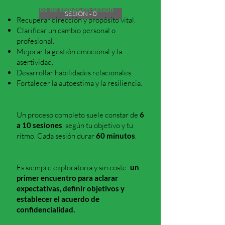
Ejemplos de temas en sesión
SESIÓN - 0
Recuperar dirección y propósito vital.
Clarificar un cambio personal o
profesional.
Mejorar la gestión emocional y la
asertividad.
Desarrollar habilidades relacionales.
Fortalecer la autoestima y la resiliencia.
Duración
Un proceso completo suele constar de
6
a 10 sesiones
, según tu objetivo y tu
ritmo. Cada sesión durar
60 minutos
.
La Sesión 0
Es siempre exploratoria y sin coste:
un
primer encuentro para aclarar
expectativas, definir objetivos y
establecer el acuerdo de
confidencialidad.